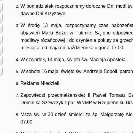
W poniedziałek rozpoczniemy doroczne Dni modlitw o
dawne Dni Krzyżowe.
W środę 13 maja, rozpoczynamy czas nabożeństw
objawień Matki Bożej w Fatimie. Są one odpowie
modlitwy różańcowej i do czynienia pokuty za grzec
miesiąca, od maja do października o godz. 17.00.
W czwartek, 14 maja, święto św. Macieja Apostoła.
W sobotę 16 maja, święto św. Andrzeja Boboli, patron
Reklama Niedzieli.
Zapowiedzi przedmałżeńskie: II Paweł Tomasz Szc
Dominika Szewczyk z par. WNMP w Rzepienniku Bis
Msza św. w 30 dzień śmierci za śp. Małgorzatę Al
07.00.