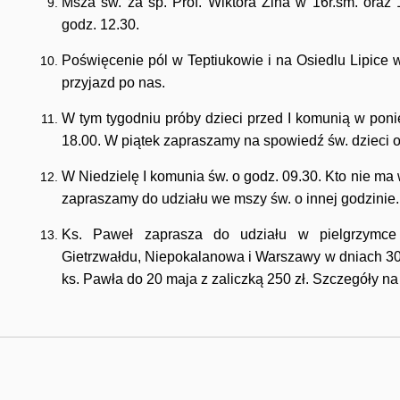
Msza św. za śp. Prof. Wiktora Zina w 16r.śm. oraz 
godz. 12.30.
Poświęcenie pól w Teptiukowie i na Osiedlu Lipice 
przyjazd po nas.
W tym tygodniu próby dzieci przed I komunią w ponie
18.00. W piątek zapraszamy na spowiedź św. dzieci or
W Niedzielę I komunia św. o godz. 09.30. Kto nie ma w
zapraszamy do udziału we mszy św. o innej godzinie.
Ks. Paweł zaprasza do udziału w pielgrzymce 
Gietrzwałdu, Niepokalanowa i Warszawy w dniach 30 
ks. Pawła do 20 maja z zaliczką 250 zł. Szczegóły na