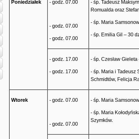
Poniedziałek
- godz. 07.00
- śp. Tadeusz Maksymo
Romualda oraz Stefan
- śp. Maria Samsonowi
- godz. 07.00
- śp. Emilia Gil – 30 d
- godz. 07.00
- godz. 17.00
- śp. Czesław Gieleta 
- godz. 17.00
- śp. Maria i Tadeusz
Schmidtów, Felicja 
Wtorek
- godz. 07.00
- śp. Maria Samsonowi
- śp. Maria Kołodyńsk
Szymków.
- godz. 07.00