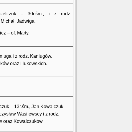
ielczuk – 30r.śm., i z rodz.
 Michał, Jadwiga.
cz – of. Marty.
aniuga i z rodz. Kaniugów,
aków oraz Hukowskich.
czuk – 13r.śm., Jan Kowalczuk –
eczysław Wasilewscy i z rodz.
w oraz Kowalczuków.