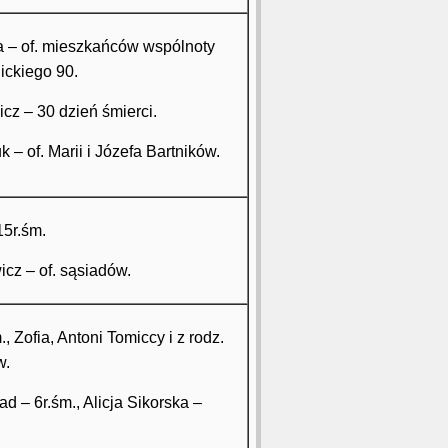
a – of. mieszkańców wspólnoty
ckiego 90.
icz – 30 dzień śmierci.
 – of. Marii i Józefa Bartników.
15r.śm.
cz – of. sąsiadów.
., Zofia, Antoni Tomiccy i z rodz.
w.
d – 6r.śm., Alicja Sikorska –