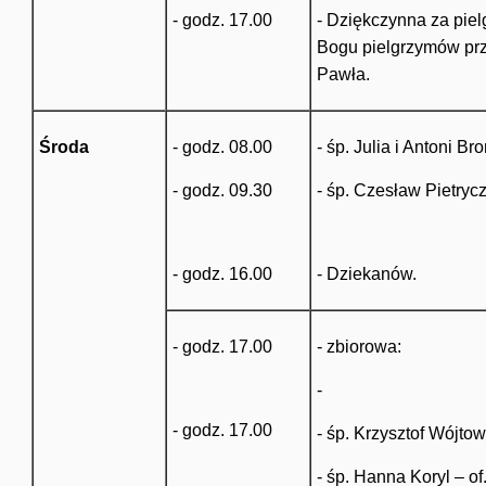
- godz. 17.00
- Dziękczynna za pie
Bogu pielgrzymów pr
Pawła.
Środa
- godz. 08.00
- śp. Julia i Antoni B
- godz. 09.30
- śp. Czesław Pietryc
- godz. 16.00
- Dziekanów.
- godz. 17.00
- zbiorowa:
-
- godz. 17.00
- śp. Krzysztof Wójtow
- śp. Hanna Koryl – o