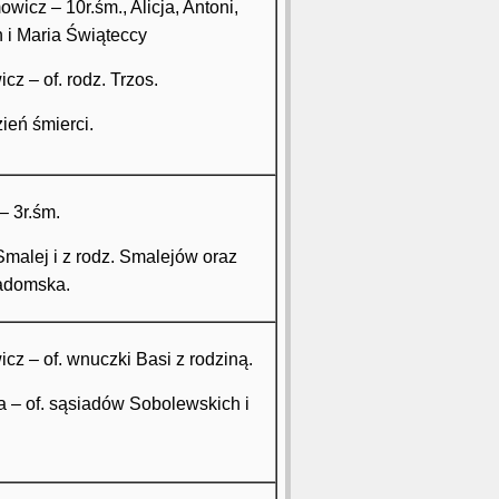
wicz – 10r.śm., Alicja, Antoni,
 i Maria Świąteccy
cz – of. rodz. Trzos.
zień śmierci.
– 3r.śm.
 Smalej i z rodz. Smalejów oraz
Radomska.
cz – of. wnuczki Basi z rodziną.
a – of. sąsiadów Sobolewskich i