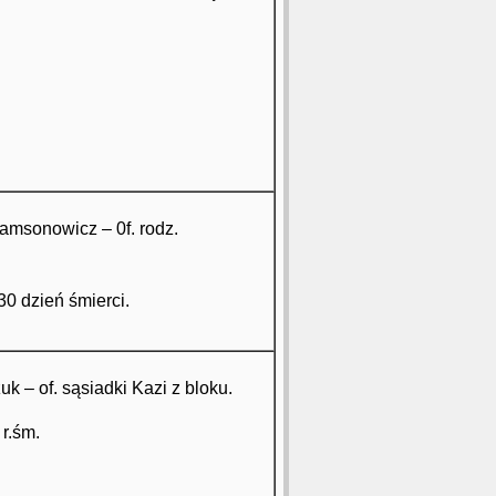
Samsonowicz – 0f. rodz.
 30 dzień śmierci.
uk – of. sąsiadki Kazi z bloku.
 r.śm.