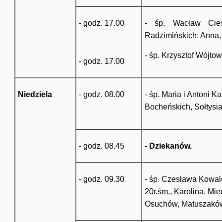
- godz. 17.00
- śp. Wacław Cies
Radzimińskich: Anna,
- śp. Krzysztof Wójtowi
- godz. 17.00
Niedziela
- godz. 08.00
- śp. Maria i Antoni K
Bocheńskich, Sołtysi
- godz. 08.45
- Dziekanów.
- godz. 09.30
- śp. Czesława Kowal
20r.śm., Karolina, Mi
Osuchów, Matuszakó