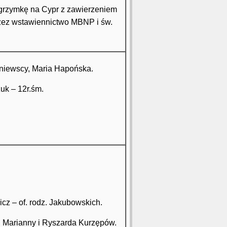
lgrzymkę na Cypr z zawierzeniem
zez wstawiennictwo MBNP i św.
roniewscy, Maria Hapońska.
zuk – 12r.śm.
icz – of. rodz. Jakubowskich.
f. Marianny i Ryszarda Kurzępów.