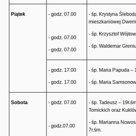
Piątek
- godz. 07.00
- śp. Krystyna Ślebod
mieszkaniowej Dwerni
- śp. Krzysztof Wójtow
- godz. 07.00
- śp. Waldemar Greniuk
- godz. 07.00
- godz. 17.00
- śp. Maria Papuda – 
- godz. 17.00
- śp. Maria Samsonowi
Sobota
- godz. 07.00
- śp. Tadeusz – 19r.śm
Tomickich oraz Kukló
- śp. Marianna Nowosa
- godz.07.00
7r.śm.