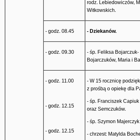
rodz. Lebiedowiczów, M
Witkowskich.
- godz. 08.45
- Dziekanów.
- godz. 09.30
- śp. Feliksa Bojarczuk-
Bojarczuków, Maria i Ba
- godz. 11.00
- W 15 rocznicę podzię
z prośbą o opiekę dla Pa
- śp. Franciszek Capiuk 
- godz. 12.15
oraz Semczuków.
- śp. Szymon Majerczyk 
- godz. 12.15
- chrzest: Matylda Boch