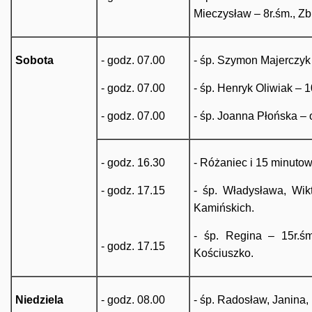
Mieczysław – 8r.śm., Zb
Sobota
- godz. 07.00
- śp. Szymon Majerczyk 
- godz. 07.00
- śp. Henryk Oliwiak – 1
- godz. 07.00
- śp. Joanna Płońska –
- godz. 16.30
- Różaniec i 15 minuto
- godz. 17.15
- śp. Władysława, Wik
Kamińskich.
- śp. Regina – 15r.śm
- godz. 17.15
Kościuszko.
Niedziela
- godz. 08.00
- śp. Radosław, Janina, 