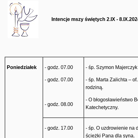
Intencje mszy świętych 2.IX - 8.IX.2024
Poniedziałek
- godz. 07.00
- śp. Szymon Majerczyk
- godz. 07.00
- śp. Marta Zalichta – of
rodziną.
- O błogosławieństwo B
- godz. 08.00
Katechetyczny.
- godz. 17.00
- śp. O uzdrowienie na d
ścieżki Pana dla syna.